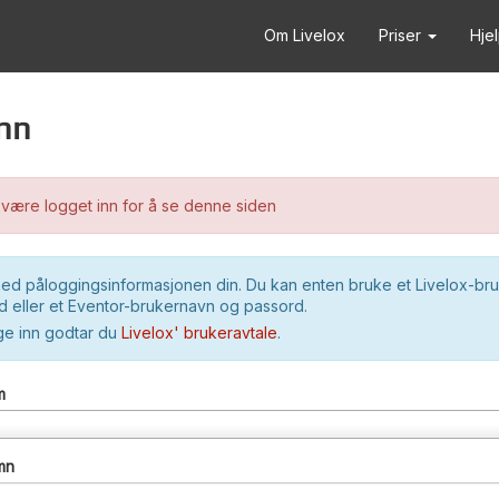
Om Livelox
Priser
Hje
nn
være logget inn for å se denne siden
ed påloggingsinformasjonen din. Du kan enten bruke et Livelox-br
 eller et Eventor-brukernavn og passord.
ge inn godtar du
Livelox' brukeravtale
.
m
mn