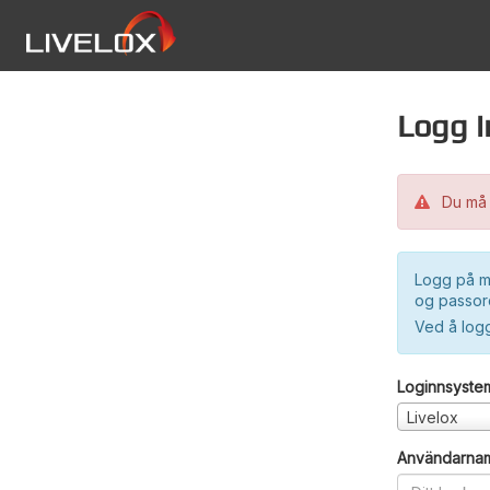
Logg i
Du må 
Logg på m
og passord
Ved å log
Loginnsyste
Livelox
Användarna