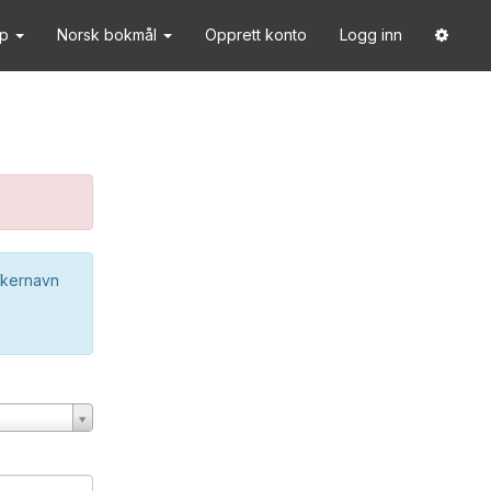
lp
Norsk bokmål
Opprett konto
Logg inn
ukernavn