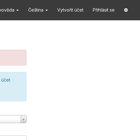
pověda
Čeština
Vytvořit účet
Přihlásit se
 účet