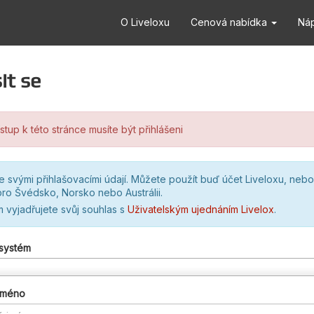
O Liveloxu
Cenová nabídka
Ná
it se
stup k této stránce musíte být přihlášeni
se svými přihlašovacími údají. Můžete použít buď účet Liveloxu, nebo
ro Švédsko, Norsko nebo Austrálii.
m vyjadřujete svůj souhlas s
Uživatelským ujednáním Livelox
.
 systém
 jméno