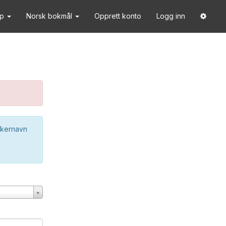
lp
Norsk bokmål
Opprett konto
Logg inn
ukernavn