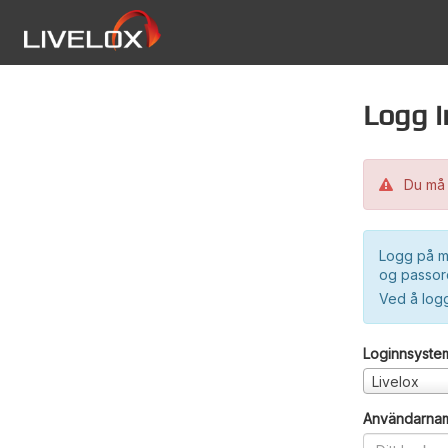
Logg i
Du må 
Logg på m
og passord
Ved å log
Loginnsyste
Livelox
Användarna