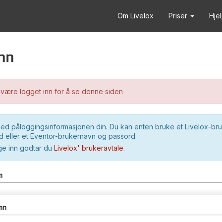
Om Livelox
Priser
Hje
nn
være logget inn for å se denne siden
ed påloggingsinformasjonen din. Du kan enten bruke et Livelox-br
 eller et Eventor-brukernavn og passord.
ge inn godtar du
Livelox' brukeravtale
.
m
mn