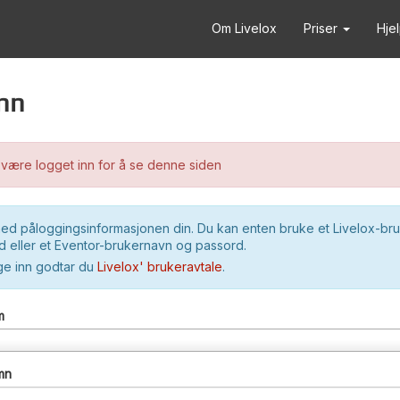
Om Livelox
Priser
Hje
nn
være logget inn for å se denne siden
ed påloggingsinformasjonen din. Du kan enten bruke et Livelox-br
 eller et Eventor-brukernavn og passord.
ge inn godtar du
Livelox' brukeravtale
.
m
mn