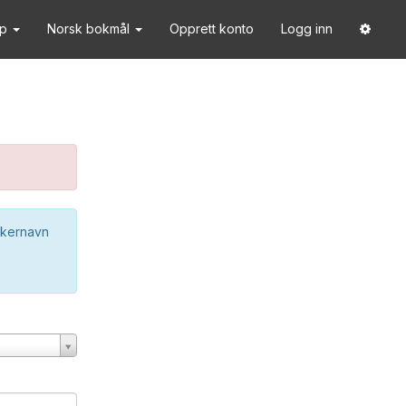
lp
Norsk bokmål
Opprett konto
Logg inn
ukernavn