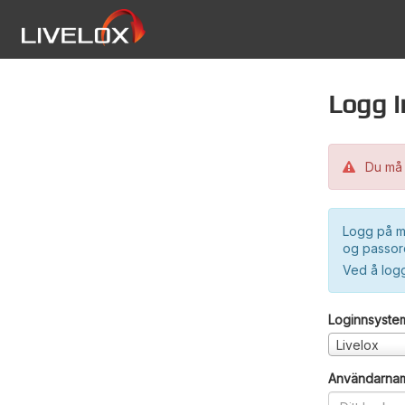
Logg i
Du må 
Logg på m
og passord
Ved å log
Loginnsyste
Livelox
Användarna