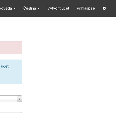
pověda
Čeština
Vytvořit účet
Přihlásit se
 účet