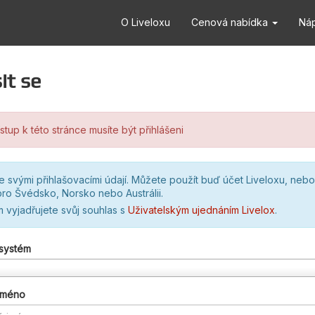
O Liveloxu
Cenová nabídka
Ná
it se
stup k této stránce musíte být přihlášeni
se svými přihlašovacími údají. Můžete použít buď účet Liveloxu, nebo
ro Švédsko, Norsko nebo Austrálii.
m vyjadřujete svůj souhlas s
Uživatelským ujednáním Livelox
.
 systém
 jméno