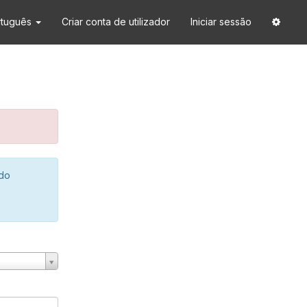
rtuguês
Criar conta de utilizador
Iniciar sessão
 do