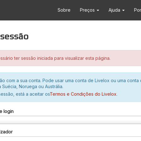
Sobre
Preços
Ajuda
Po
r sessão
sário ter sessão iniciada para visualizar esta página.
ssão com a sua conta. Pode usar uma conta de Livelox ou uma conta
 Suécia, Noruega ou Austrália.
 sessão, está a aceitar os
Termos e Condições do Livelox
.
e login
izador