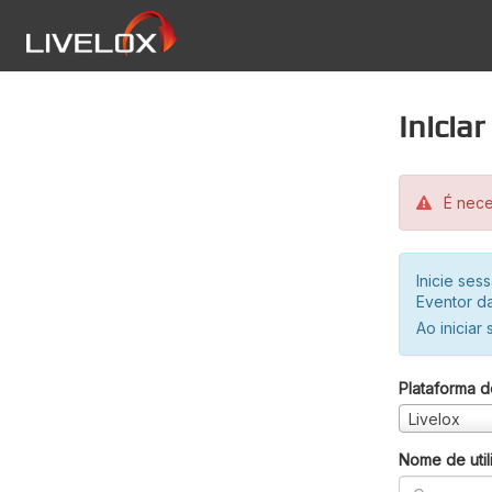
Inicia
É neces
Inicie se
Eventor da
Ao iniciar
Plataforma d
Livelox
Nome de util