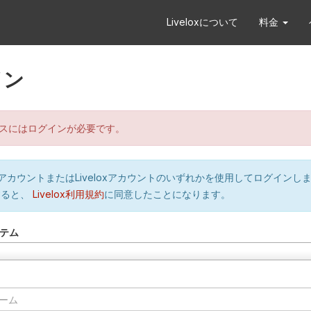
Liveloxについて
料金
イン
スにはログインが必要です。
orのアカウントまたはLiveloxアカウントのいずれかを使用してログインし
すると、
Livelox利用規約
に同意したことになります。
テム