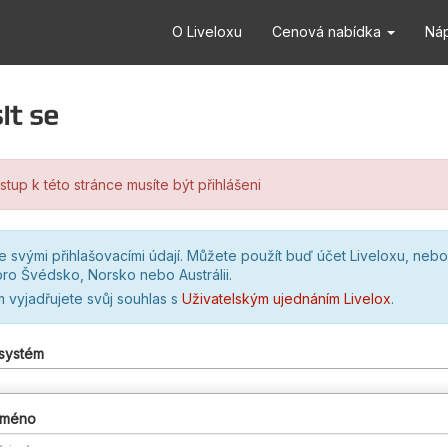
O Liveloxu
Cenová nabídka
Ná
it se
stup k této stránce musíte být přihlášeni
se svými přihlašovacími údají. Můžete použít buď účet Liveloxu, nebo
ro Švédsko, Norsko nebo Austrálii.
m vyjadřujete svůj souhlas s
Uživatelským ujednáním Livelox
.
 systém
 jméno