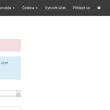
pověda
Čeština
Vytvořit účet
Přihlásit se
 účet