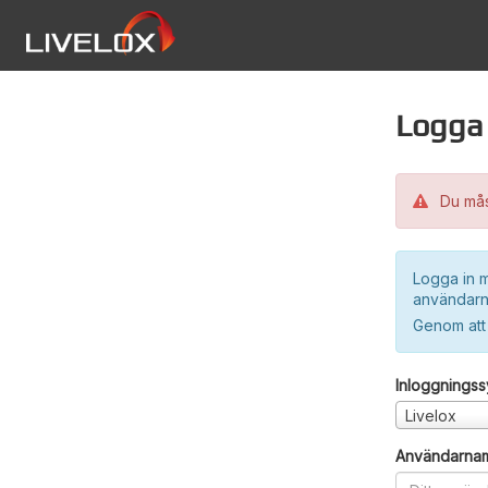
Logga 
Du måst
Logga in m
användarn
Genom att
Inloggnings
Livelox
Användarna