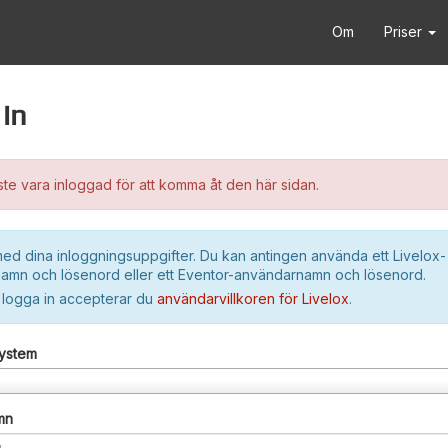
Om
Priser
in
e vara inloggad för att komma åt den här sidan.
ed dina inloggningsuppgifter. Du kan antingen använda ett Livelox-
amn och lösenord eller ett Eventor-användarnamn och lösenord.
 logga in accepterar du
användarvillkoren för Livelox
.
system
mn