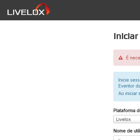
Inicia
É neces
Inicie se
Eventor da
Ao iniciar
Plataforma d
Livelox
Nome de util