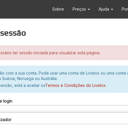
Sobre
Preços
Ajuda
Po
r sessão
sário ter sessão iniciada para visualizar esta página.
ssão com a sua conta. Pode usar uma conta de Livelox ou uma conta
 Suécia, Noruega ou Austrália.
 sessão, está a aceitar os
Termos e Condições do Livelox
.
e login
izador