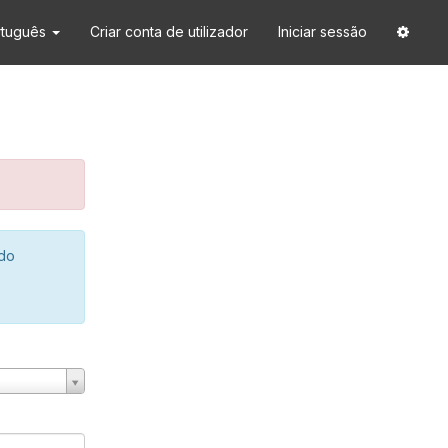
rtuguês
Criar conta de utilizador
Iniciar sessão
 do