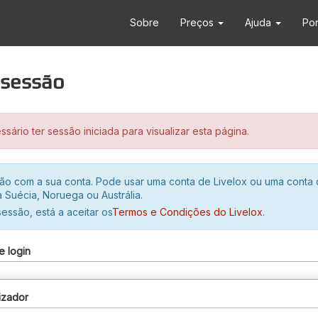
Sobre
Preços
Ajuda
Po
r sessão
sário ter sessão iniciada para visualizar esta página.
ssão com a sua conta. Pode usar uma conta de Livelox ou uma conta
 Suécia, Noruega ou Austrália.
 sessão, está a aceitar os
Termos e Condições do Livelox
.
e login
izador