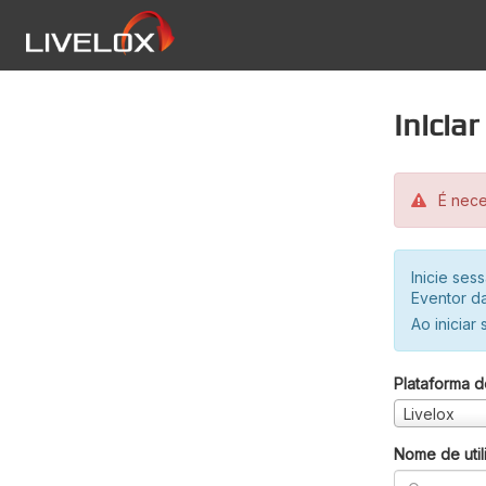
Inicia
É neces
Inicie se
Eventor da
Ao iniciar
Plataforma d
Livelox
Nome de util