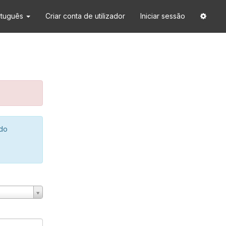
rtuguês
Criar conta de utilizador
Iniciar sessão
 do