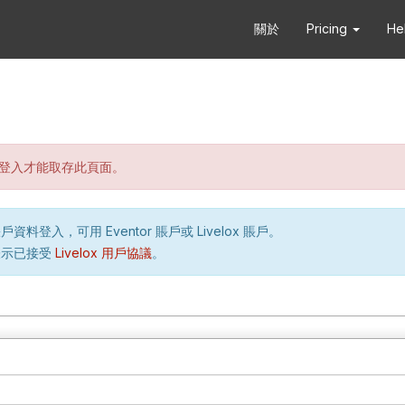
關於
Pricing
He
登入才能取存此頁面。
資料登入，可用 Eventor 賬戶或 Livelox 賬戶。
表示已接受
Livelox 用戶協議
。