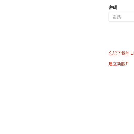
密碼
忘記了我的 Li
建立新賬戶