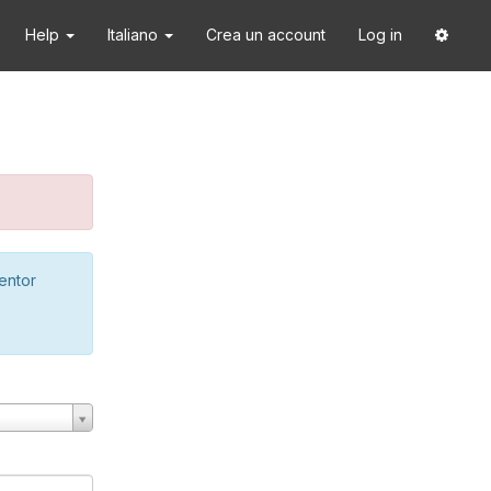
Help
Italiano
Crea un account
Log in
ventor