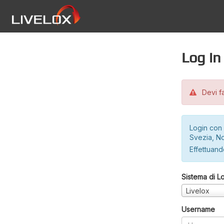
Log in
Devi fa
Login con 
Svezia, No
Effettuando
Sistema di L
Livelox
Username