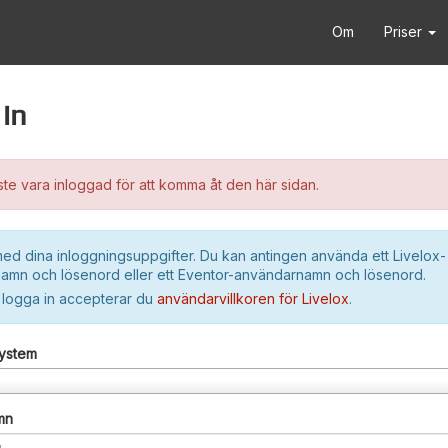
Om
Priser
in
e vara inloggad för att komma åt den här sidan.
ed dina inloggningsuppgifter. Du kan antingen använda ett Livelox-
amn och lösenord eller ett Eventor-användarnamn och lösenord.
 logga in accepterar du
användarvillkoren för Livelox
.
system
mn