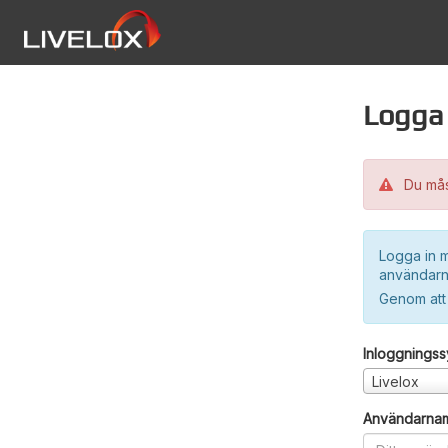
Logga 
Du måst
Logga in m
användarn
Genom att
Inloggnings
Livelox
Användarna