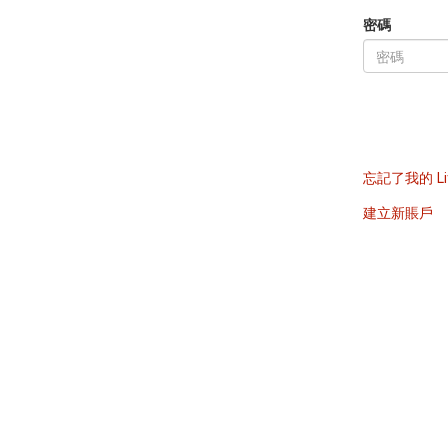
密碼
忘記了我的 Li
建立新賬戶