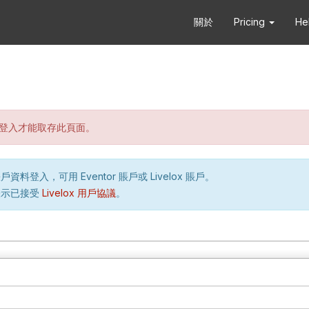
關於
Pricing
He
登入才能取存此頁面。
資料登入，可用 Eventor 賬戶或 Livelox 賬戶。
表示已接受
Livelox 用戶協議
。