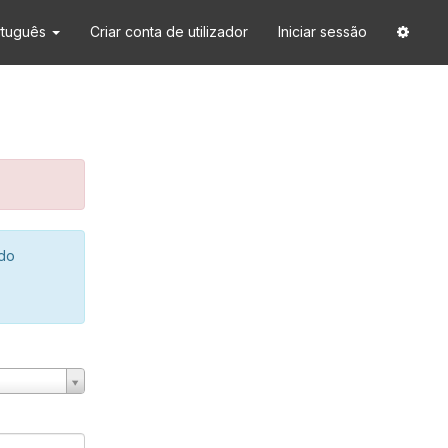
rtuguês
Criar conta de utilizador
Iniciar sessão
 do