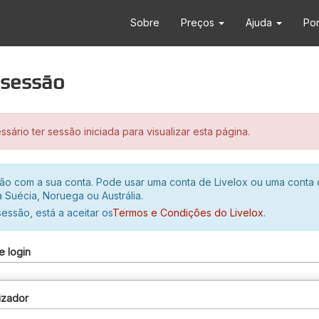
Sobre
Preços
Ajuda
Po
r sessão
sário ter sessão iniciada para visualizar esta página.
ssão com a sua conta. Pode usar uma conta de Livelox ou uma conta
 Suécia, Noruega ou Austrália.
 sessão, está a aceitar os
Termos e Condições do Livelox
.
e login
izador