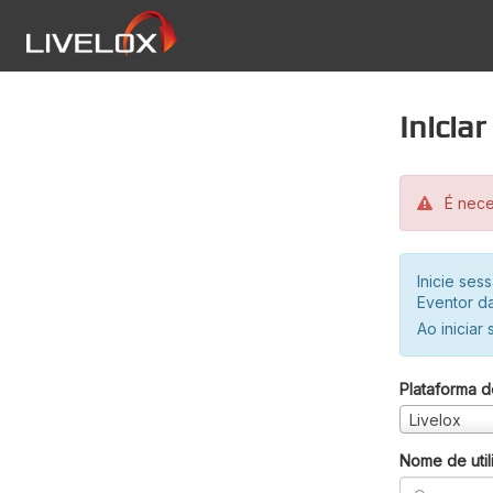
Inicia
É neces
Inicie se
Eventor da
Ao iniciar
Plataforma d
Livelox
Nome de util