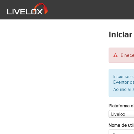
Inicia
É neces
Inicie se
Eventor da
Ao iniciar
Plataforma d
Livelox
Nome de util