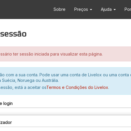
Sobre
Preços
Ajuda
Po
r sessão
sário ter sessão iniciada para visualizar esta página.
ssão com a sua conta. Pode usar uma conta de Livelox ou uma conta
 Suécia, Noruega ou Austrália.
 sessão, está a aceitar os
Termos e Condições do Livelox
.
e login
izador