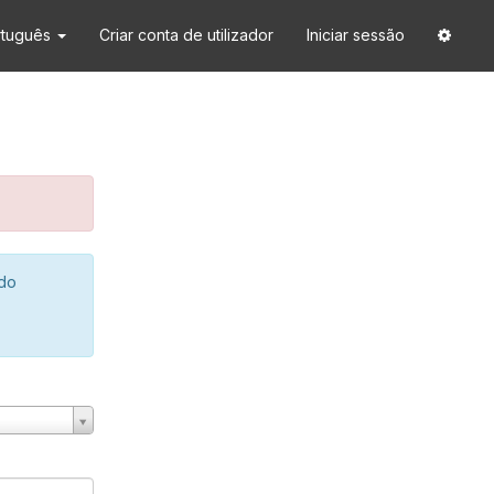
rtuguês
Criar conta de utilizador
Iniciar sessão
 do