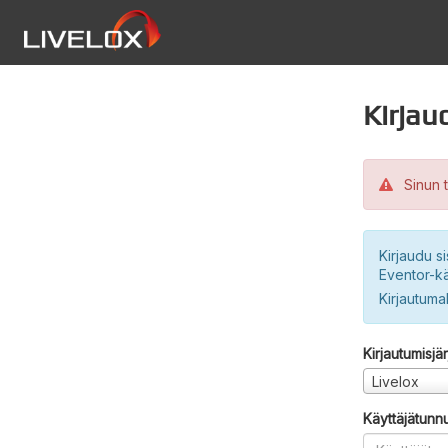
Kirjau
Sinun t
Kirjaudu si
Eventor-kä
Kirjautuma
Kirjautumisjä
Livelox
Käyttäjätunn