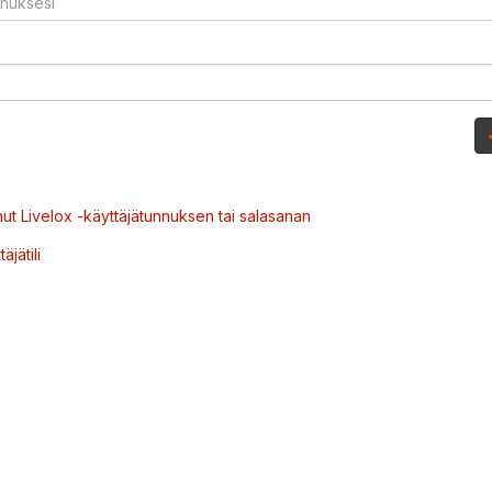
ut Livelox -käyttäjätunnuksen tai salasanan
äjätili