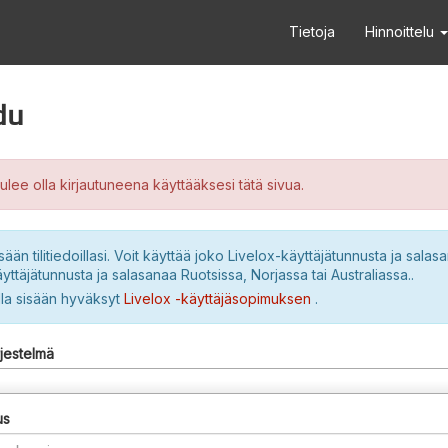
Tietoja
Hinnoittelu
du
ulee olla kirjautuneena käyttääksesi tätä sivua.
sään tilitiedoillasi. Voit käyttää joko Livelox-käyttäjätunnusta ja salasa
yttäjätunnusta ja salasanaa Ruotsissa, Norjassa tai Australiassa..
lla sisään hyväksyt
Livelox -käyttäjäsopimuksen
.
rjestelmä
us