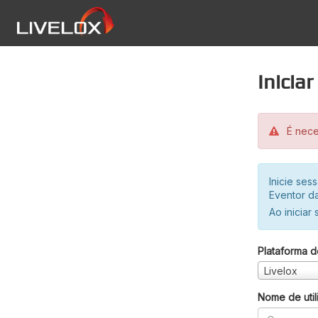
Inicia
É neces
Inicie se
Eventor da
Ao iniciar
Plataforma d
Livelox
Nome de util