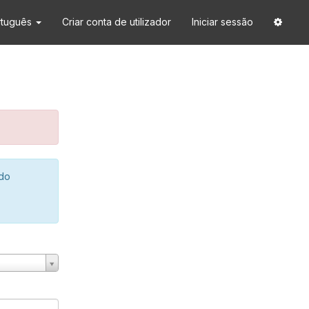
rtuguês
Criar conta de utilizador
Iniciar sessão
 do