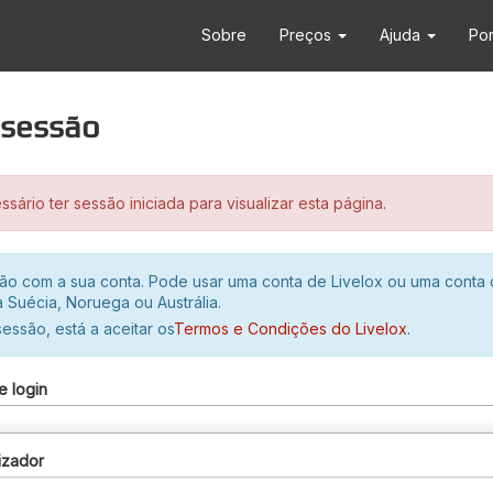
Sobre
Preços
Ajuda
Po
r sessão
sário ter sessão iniciada para visualizar esta página.
ssão com a sua conta. Pode usar uma conta de Livelox ou uma conta
 Suécia, Noruega ou Austrália.
 sessão, está a aceitar os
Termos e Condições do Livelox
.
e login
izador