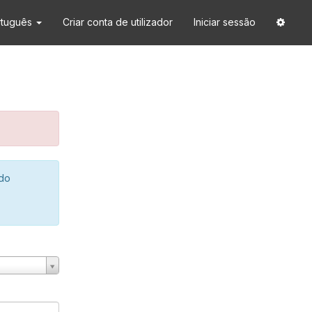
rtuguês
Criar conta de utilizador
Iniciar sessão
 do