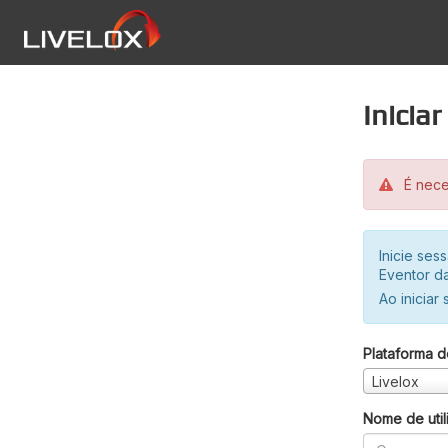
Inicia
É neces
Inicie se
Eventor da
Ao iniciar
Plataforma d
Livelox
Nome de util