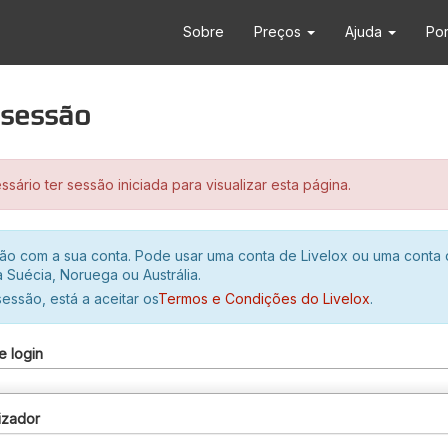
Sobre
Preços
Ajuda
Po
r sessão
sário ter sessão iniciada para visualizar esta página.
ssão com a sua conta. Pode usar uma conta de Livelox ou uma conta
 Suécia, Noruega ou Austrália.
 sessão, está a aceitar os
Termos e Condições do Livelox
.
e login
izador