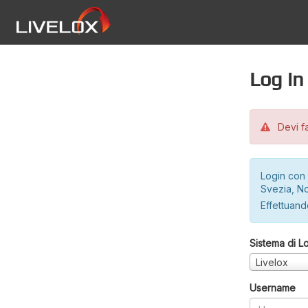
Log in
Devi fa
Login con 
Svezia, No
Effettuando
Sistema di L
Livelox
Username