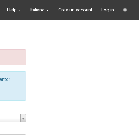
Help
Italiano
Crea un account
Log in
ventor