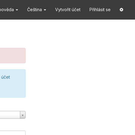
pověda
Čeština
Vytvořit účet
Přihlásit se
 účet