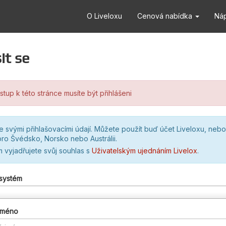
O Liveloxu
Cenová nabídka
Ná
it se
stup k této stránce musíte být přihlášeni
se svými přihlašovacími údají. Můžete použít buď účet Liveloxu, nebo
ro Švédsko, Norsko nebo Austrálii.
m vyjadřujete svůj souhlas s
Uživatelským ujednáním Livelox
.
 systém
 jméno