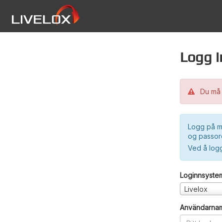
Logg i
Du må 
Logg på m
og passord
Ved å log
Loginnsyste
Livelox
Användarna