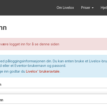
Om Livelox
Priser
Hje
nn
være logget inn for å se denne siden
ed påloggingsinformasjonen din. Du kan enten bruke et Livelox-br
 eller et Eventor-brukernavn og passord.
ge inn godtar du
Livelox' brukeravtale
.
m
mn