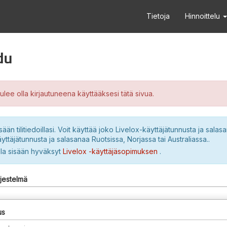
Tietoja
Hinnoittelu
du
ulee olla kirjautuneena käyttääksesi tätä sivua.
sään tilitiedoillasi. Voit käyttää joko Livelox-käyttäjätunnusta ja salasa
yttäjätunnusta ja salasanaa Ruotsissa, Norjassa tai Australiassa..
lla sisään hyväksyt
Livelox -käyttäjäsopimuksen
.
rjestelmä
us