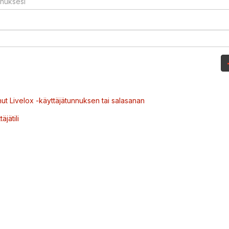
ut Livelox -käyttäjätunnuksen tai salasanan
äjätili