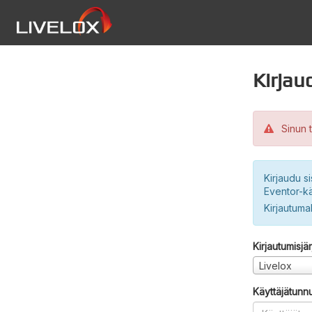
Kirjau
Sinun t
Kirjaudu si
Eventor-kä
Kirjautuma
Kirjautumisjä
Livelox
Käyttäjätunn