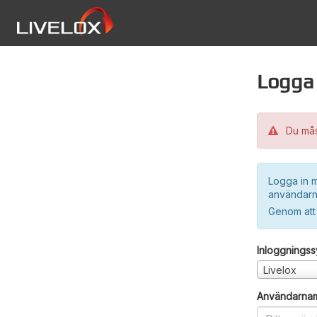
Logga 
Du måst
Logga in m
användarn
Genom att
Inloggnings
Livelox
Användarna