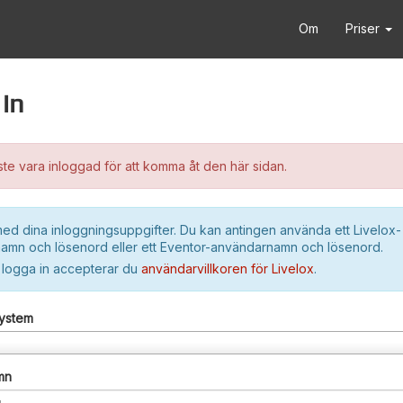
Om
Priser
in
e vara inloggad för att komma åt den här sidan.
ed dina inloggningsuppgifter. Du kan antingen använda ett Livelox-
amn och lösenord eller ett Eventor-användarnamn och lösenord.
 logga in accepterar du
användarvillkoren för Livelox
.
system
mn