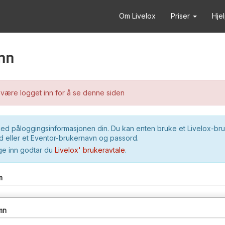
Om Livelox
Priser
Hje
nn
være logget inn for å se denne siden
ed påloggingsinformasjonen din. Du kan enten bruke et Livelox-br
 eller et Eventor-brukernavn og passord.
ge inn godtar du
Livelox' brukeravtale
.
m
mn