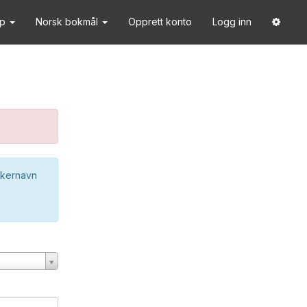
lp
Norsk bokmål
Opprett konto
Logg inn
ukernavn