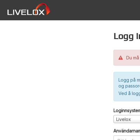
Logg i
Du må 
Logg på m
og passord
Ved å log
Loginnsyste
Livelox
Användarna