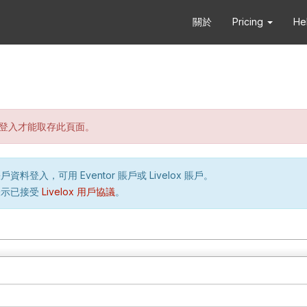
關於
Pricing
He
登入才能取存此頁面。
資料登入，可用 Eventor 賬戶或 Livelox 賬戶。
表示已接受
Livelox 用戶協議
。