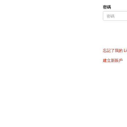
密碼
忘記了我的 Li
建立新賬戶