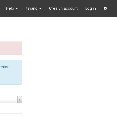
Help
Italiano
Crea un account
Log in
ventor