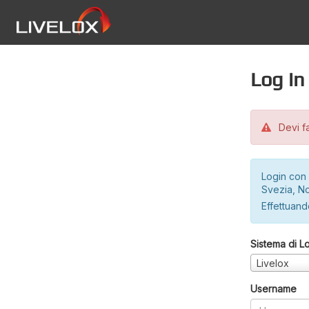
Log in
Devi fa
Login con 
Svezia, No
Effettuando
Sistema di L
Livelox
Username