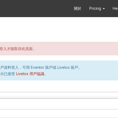
關於
Pricing
He
登入才能取存此頁面。
資料登入，可用 Eventor 賬戶或 Livelox 賬戶。
表示已接受
Livelox 用戶協議
。