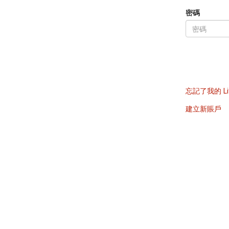
密碼
忘記了我的 Li
建立新賬戶