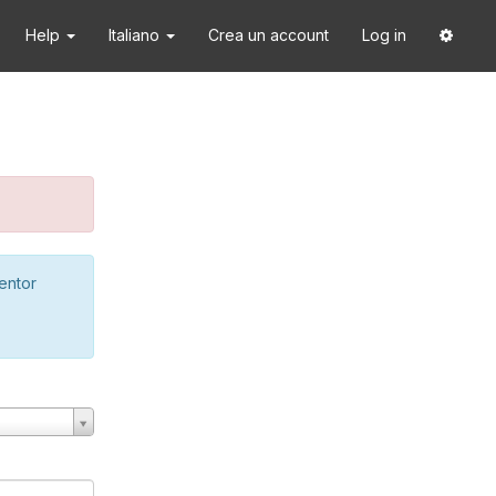
Help
Italiano
Crea un account
Log in
ventor