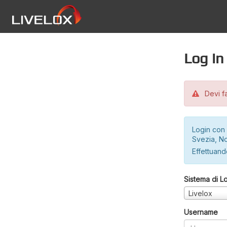
Log in
Devi fa
Login con 
Svezia, No
Effettuando
Sistema di L
Livelox
Username