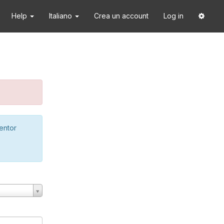
Help
Italiano
Crea un account
Log in
ventor