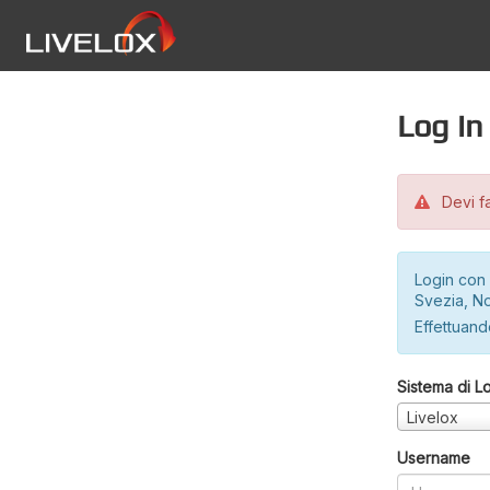
Log in
Devi fa
Login con 
Svezia, No
Effettuando
Sistema di L
Livelox
Username