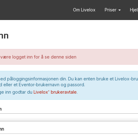
Om Livelox
Priser
Hje
nn
være logget inn for å se denne siden
ed påloggingsinformasjonen din. Du kan enten bruke et Livelox-br
 eller et Eventor-brukernavn og passord.
ge inn godtar du
Livelox' brukeravtale
.
m
mn