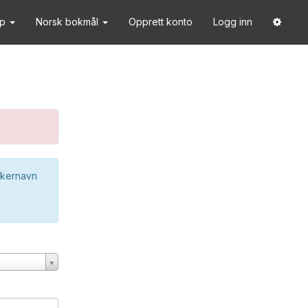
lp
Norsk bokmål
Opprett konto
Logg inn
ukernavn