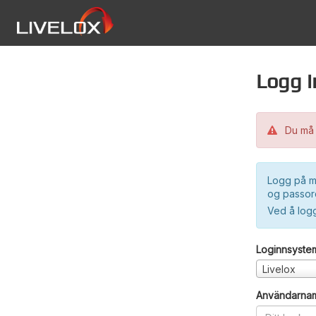
Logg i
Du må 
Logg på m
og passord
Ved å log
Loginnsyste
Livelox
Användarna