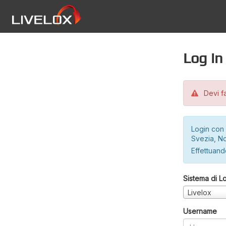
Log in
Devi fa
Login con 
Svezia, No
Effettuando
Sistema di L
Livelox
Username