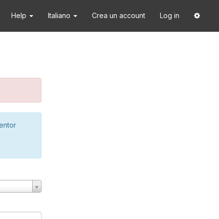
Help
Italiano
Crea un account
Log in
ventor