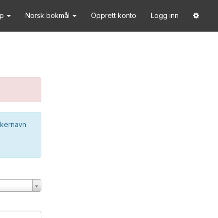
lp
Norsk bokmål
Opprett konto
Logg inn
ukernavn