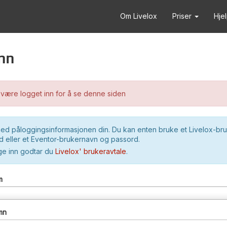
Om Livelox
Priser
Hje
nn
være logget inn for å se denne siden
ed påloggingsinformasjonen din. Du kan enten bruke et Livelox-br
 eller et Eventor-brukernavn og passord.
ge inn godtar du
Livelox' brukeravtale
.
m
mn