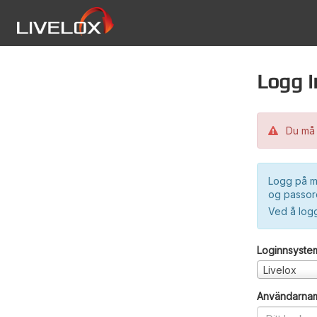
Logg i
Du må 
Logg på m
og passord
Ved å log
Loginnsyste
Livelox
Användarna