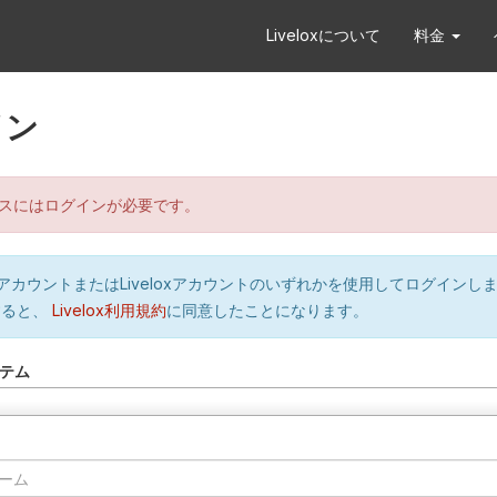
Liveloxについて
料金
イン
スにはログインが必要です。
orのアカウントまたはLiveloxアカウントのいずれかを使用してログインし
すると、
Livelox利用規約
に同意したことになります。
テム