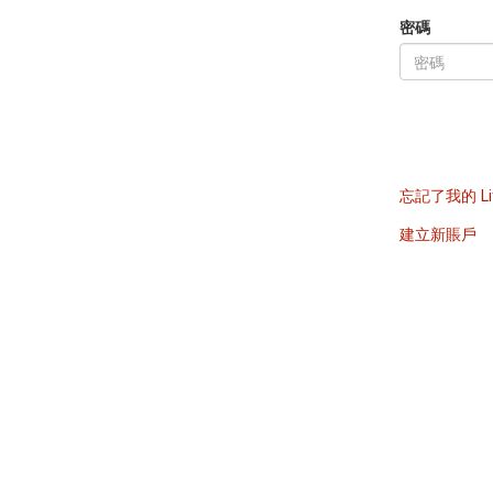
密碼
忘記了我的 Li
建立新賬戶