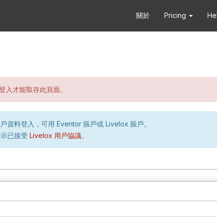
關於
Pricing
He
登入才能取存此頁面。
資料登入，可用 Eventor 賬戶或 Livelox 賬戶。
表示已接受
Livelox 用戶協議
。