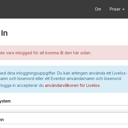
Om
Priser
in
e vara inloggad för att komma åt den här sidan.
ed dina inloggningsuppgifter. Du kan antingen använda ett Livelox-
amn och lösenord eller ett Eventor-användarnamn och lösenord.
 logga in accepterar du
användarvillkoren för Livelox
.
system
mn