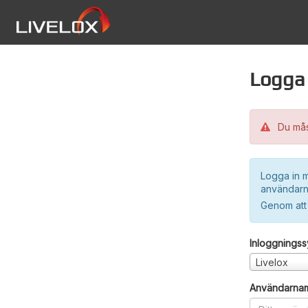
Logga 
Du måst
Logga in m
användarn
Genom att
Inloggnings
Livelox
Användarna