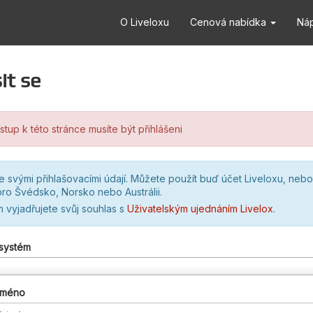
O Liveloxu
Cenová nabídka
Ná
it se
stup k této stránce musíte být přihlášeni
se svými přihlašovacími údají. Můžete použít buď účet Liveloxu, nebo
ro Švédsko, Norsko nebo Austrálii.
m vyjadřujete svůj souhlas s
Uživatelským ujednáním Livelox
.
 systém
 jméno