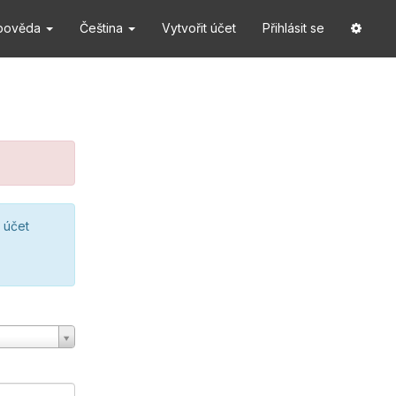
pověda
Čeština
Vytvořit účet
Přihlásit se
 účet