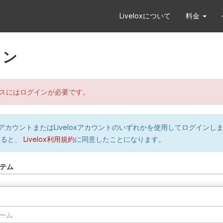
Liveloxについて
料金
イン
スにはログインが必要です。
orのアカウントまたはLiveloxアカウントのいずれかを使用してログインし
すると、
Livelox利用規約
に同意したことになります。
テム