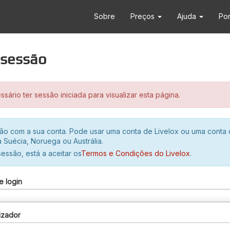
Sobre
Preços
Ajuda
Po
r sessão
sário ter sessão iniciada para visualizar esta página.
ssão com a sua conta. Pode usar uma conta de Livelox ou uma conta
 Suécia, Noruega ou Austrália.
 sessão, está a aceitar os
Termos e Condições do Livelox
.
e login
izador