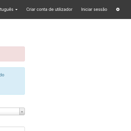
rtuguês
Criar conta de utilizador
Iniciar sessão
 do