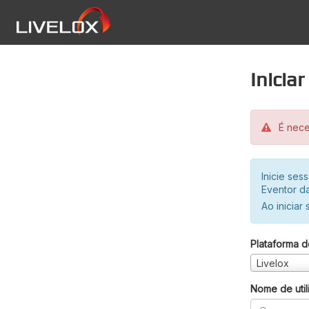
Inicia
É neces
Inicie se
Eventor da
Ao iniciar
Plataforma d
Livelox
Nome de util