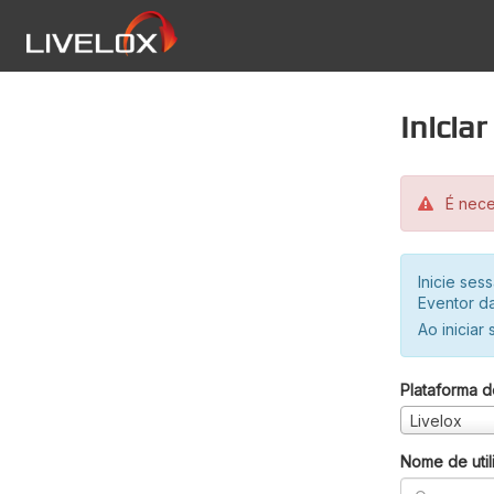
Inicia
É neces
Inicie se
Eventor da
Ao iniciar
Plataforma d
Livelox
Nome de util