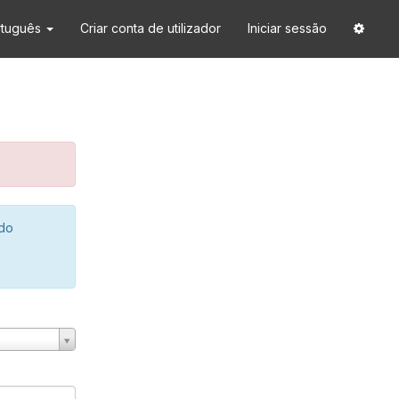
rtuguês
Criar conta de utilizador
Iniciar sessão
 do