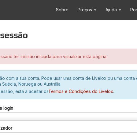
Sobre
Preços
Ajuda
Po
r sessão
sário ter sessão iniciada para visualizar esta página.
ssão com a sua conta. Pode usar uma conta de Livelox ou uma conta
 Suécia, Noruega ou Austrália.
 sessão, está a aceitar os
Termos e Condições do Livelox
.
e login
izador