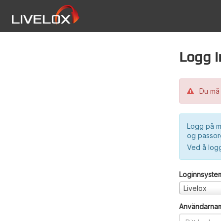
Logg i
Du må 
Logg på m
og passord
Ved å log
Loginnsyste
Livelox
Användarna