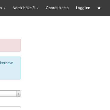
lp
Norsk bokmål
Opprett konto
Logg inn
ukernavn