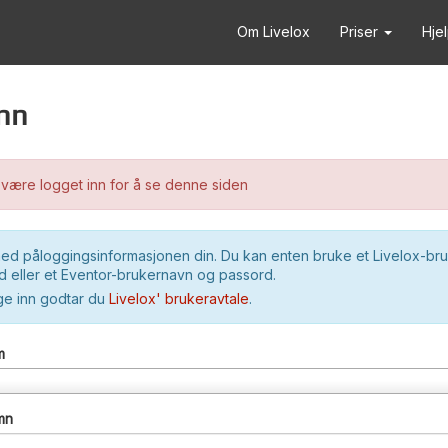
Om Livelox
Priser
Hje
nn
være logget inn for å se denne siden
ed påloggingsinformasjonen din. Du kan enten bruke et Livelox-br
 eller et Eventor-brukernavn og passord.
ge inn godtar du
Livelox' brukeravtale
.
m
mn