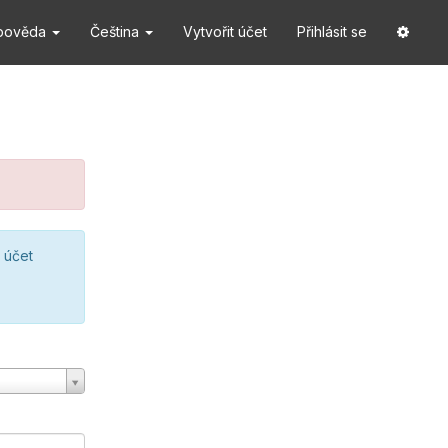
pověda
Čeština
Vytvořit účet
Přihlásit se
 účet