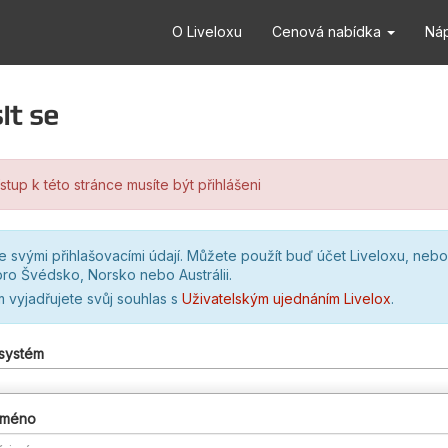
O Liveloxu
Cenová nabídka
Ná
it se
stup k této stránce musíte být přihlášeni
se svými přihlašovacími údají. Můžete použít buď účet Liveloxu, nebo
ro Švédsko, Norsko nebo Austrálii.
m vyjadřujete svůj souhlas s
Uživatelským ujednáním Livelox
.
 systém
 jméno