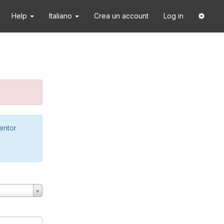
Help
Italiano
Crea un account
Log in
ventor