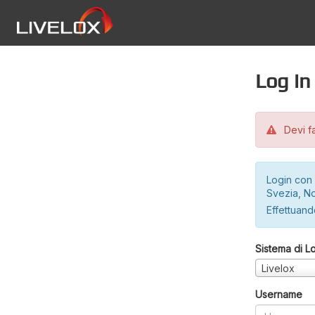
Log in
Devi fa
Login con 
Svezia, No
Effettuando
Sistema di L
Livelox
Username