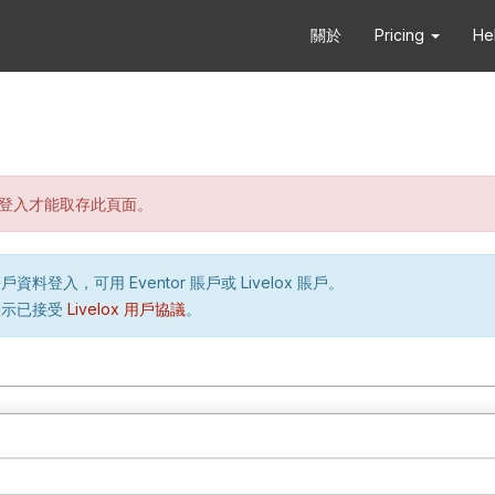
關於
Pricing
He
登入才能取存此頁面。
資料登入，可用 Eventor 賬戶或 Livelox 賬戶。
表示已接受
Livelox 用戶協議
。