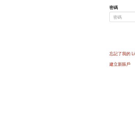
密碼
忘記了我的 Li
建立新賬戶