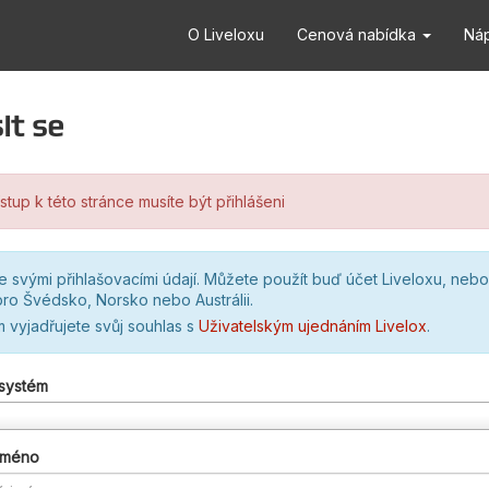
O Liveloxu
Cenová nabídka
Ná
it se
stup k této stránce musíte být přihlášeni
se svými přihlašovacími údají. Můžete použít buď účet Liveloxu, nebo
ro Švédsko, Norsko nebo Austrálii.
m vyjadřujete svůj souhlas s
Uživatelským ujednáním Livelox
.
 systém
 jméno