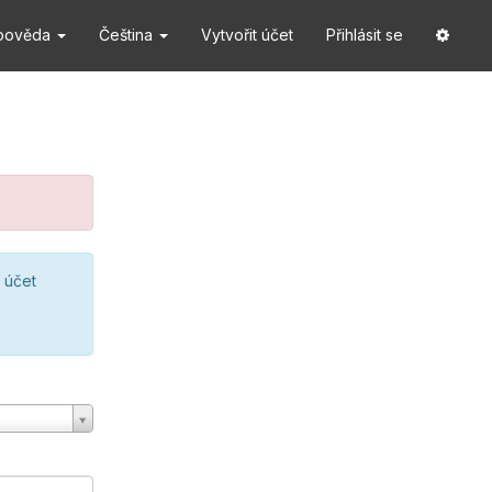
pověda
Čeština
Vytvořit účet
Přihlásit se
 účet