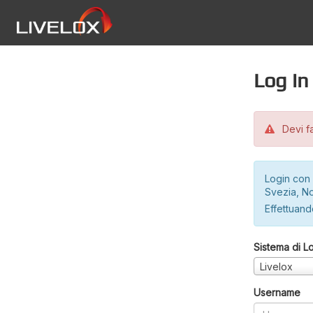
Log in
Devi fa
Login con 
Svezia, No
Effettuando
Sistema di L
Livelox
Username