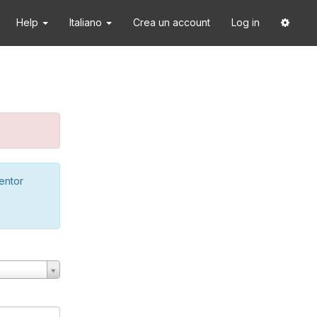
Help
Italiano
Crea un account
Log in
ventor