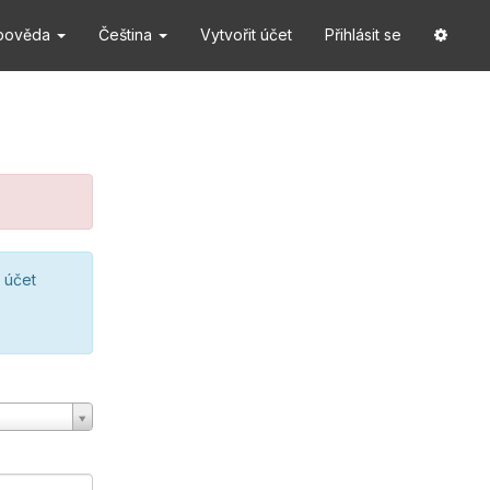
pověda
Čeština
Vytvořit účet
Přihlásit se
 účet