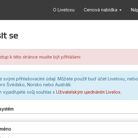
O Liveloxu
Cenová nabídka
Ná
it se
stup k této stránce musíte být přihlášeni
se svými přihlašovacími údají. Můžete použít buď účet Liveloxu, nebo
ro Švédsko, Norsko nebo Austrálii.
m vyjadřujete svůj souhlas s
Uživatelským ujednáním Livelox
.
 systém
 jméno