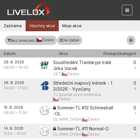
Začínáme
Všechny akce
Moje akce
Česko
Dle data
Bez omezení,
Datum
Akce
Postupů/kategorií
29. 8. 2026
Soustředění Tramtáryje tratě
0
08:00
–
10:00
Jirka Vacek
3
CET,
Česko
26. 8. 2026
Středeční mapový trénink - 1
0
14:00
–
17:00
3/2026 - Vyočany
4
TJ Spartak první brněnská,
Česko
15. 8. 2026
Sommer-TL #12 Schneeball
0
08:00
–
11:00
-OL
1
OL NWK ZH/SH,
Česko
14. 8. 2026
Sommer-TL #11 Normal-O
0
11:00
–
15:00
OL NWK ZH/SH,
Česko
1