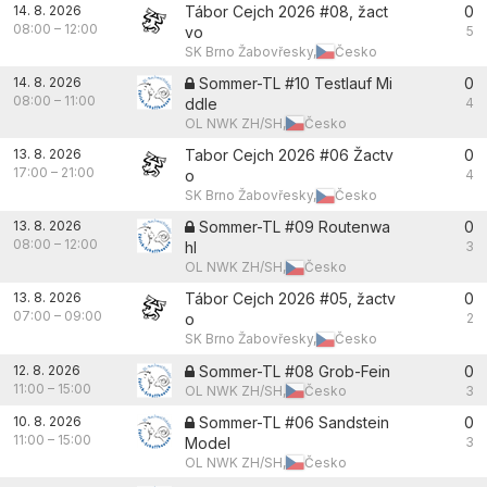
14. 8. 2026
Tábor Cejch 2026 #08, žact
0
08:00
–
12:00
vo
5
SK Brno Žabovřesky,
Česko
14. 8. 2026
Sommer-TL #10 Testlauf Mi
0
08:00
–
11:00
ddle
4
OL NWK ZH/SH,
Česko
13. 8. 2026
Tabor Cejch 2026 #06 Žactv
0
17:00
–
21:00
o
4
SK Brno Žabovřesky,
Česko
13. 8. 2026
Sommer-TL #09 Routenwa
0
08:00
–
12:00
hl
3
OL NWK ZH/SH,
Česko
13. 8. 2026
Tábor Cejch 2026 #05, žactv
0
07:00
–
09:00
o
2
SK Brno Žabovřesky,
Česko
12. 8. 2026
Sommer-TL #08 Grob-Fein
0
11:00
–
15:00
OL NWK ZH/SH,
Česko
3
10. 8. 2026
Sommer-TL #06 Sandstein
0
11:00
–
15:00
Model
3
OL NWK ZH/SH,
Česko