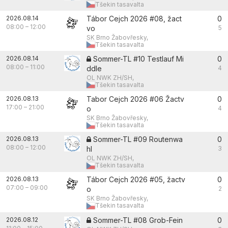
Tšekin tasavalta
2026.08.14
Tábor Cejch 2026 #08, žact
0
08:00
–
12:00
vo
5
SK Brno Žabovřesky,
Tšekin tasavalta
2026.08.14
Sommer-TL #10 Testlauf Mi
0
08:00
–
11:00
ddle
4
OL NWK ZH/SH,
Tšekin tasavalta
2026.08.13
Tabor Cejch 2026 #06 Žactv
0
17:00
–
21:00
o
4
SK Brno Žabovřesky,
Tšekin tasavalta
2026.08.13
Sommer-TL #09 Routenwa
0
08:00
–
12:00
hl
3
OL NWK ZH/SH,
Tšekin tasavalta
2026.08.13
Tábor Cejch 2026 #05, žactv
0
07:00
–
09:00
o
2
SK Brno Žabovřesky,
Tšekin tasavalta
2026.08.12
Sommer-TL #08 Grob-Fein
0