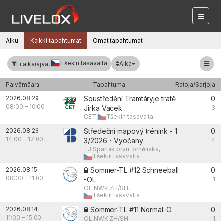
Alku
Kaikki tapahtumat
Omat tapahtumat
Tšekin tasavalta
Aika
Ei aikarajaa,
Päivämäärä
Tapahtuma
Ratoja/Sarjoja
2026.08.29
Soustředění Tramtáryje tratě
0
08:00
–
10:00
Jirka Vacek
3
CET,
Tšekin tasavalta
2026.08.26
Středeční mapový trénink - 1
0
14:00
–
17:00
3/2026 - Vyočany
4
TJ Spartak první brněnská,
Tšekin tasavalta
2026.08.15
Sommer-TL #12 Schneeball
0
08:00
–
11:00
-OL
1
OL NWK ZH/SH,
Tšekin tasavalta
2026.08.14
Sommer-TL #11 Normal-O
0
11:00
–
15:00
OL NWK ZH/SH,
1